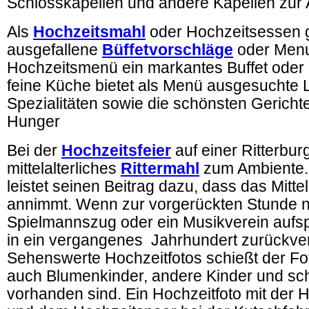
Schlosskapellen und andere Kapellen zur
Als
Hochzeitsmahl
oder Hochzeitsessen g
ausgefallene
Büffetvorschläge
oder Menu
Hochzeitsmenü ein markantes Buffet oder 
feine Küche bietet als Menü ausgesuchte 
Spezialitäten sowie die schönsten Gerichte
Hunger
Bei der
Hochzeitsfeier
auf einer Ritterbur
mittelalterliches
Rittermahl
zum
Ambiente.
leistet seinen Beitrag dazu, dass das Mittel
annimmt. Wenn zur vorgerückten Stunde n
Spielmannszug oder ein Musikverein aufspi
in ein vergangenes Jahrhundert zurückver
Sehenswerte Hochzeitfotos schießt der Fo
auch Blumenkinder, andere Kinder und sc
vorhanden sind. Ein Hochzeitfoto mit der 