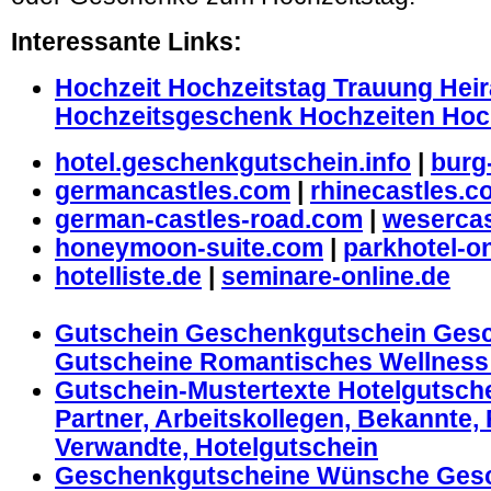
Interessante Links:
Hochzeit Hochzeitstag Trauung Heir
Hochzeitsgeschenk Hochzeiten Hoch
hotel.geschenkgutschein.info
|
burg
germancastles.com
|
rhinecastles.c
german-castles-road.com
|
wesercas
honeymoon-suite.com
|
parkhotel-on
hotelliste.de
|
seminare-online.de
Gutschein Geschenkgutschein Ges
Gutscheine Romantisches Wellnes
Gutschein-Mustertexte Hotelgutschei
Partner, Arbeitskollegen, Bekannte,
Verwandte, Hotelgutschein
Geschenkgutscheine Wünsche Gesc